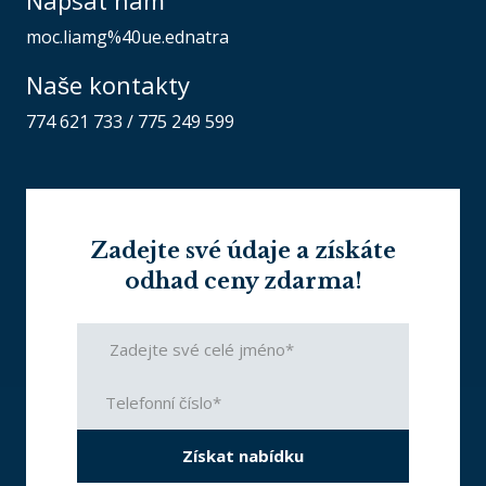
moc.liamg%40ue.ednatra
Naše kontakty
774 621 733
/
775 249 599
Zadejte své údaje a získáte
odhad ceny zdarma!
Získat nabídku