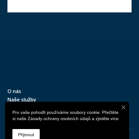
O nás
Naše služby
Naše realizace
Pro vaše pohodlí používáme soubory cookie. Přečtěte
Kontaktujte nás
si naše Zásady ochrany osobních údajů a zjistěte více
Přijmout
© Created by
Kapusta Agency