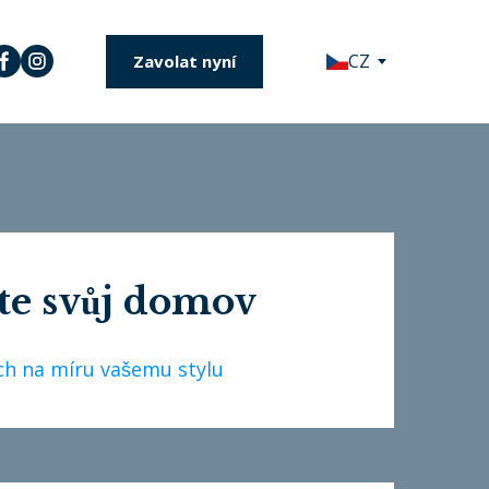
CZ
Zavolat nyní
te svůj domov
ch na míru vašemu stylu