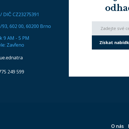
odha
 / DIČ CZ23275391
/93, 602 00, 60200 Brno
ek 9 AM - 5 PM
Získat nabíd
le: Zavřeno
ue.ednatra
775 249 599
O nás