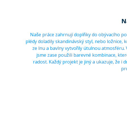
N
Naše práce zahrnují doplňky do obývacího pok
plédy doladily skandinávský styl, nebo ložnice, k
ze lnu a bavlny vytvořily útulnou atmosféru.
jsme zase použili barevné kombinace, které
radost. Každý projekt je jiný a ukazuje, že i 
pr