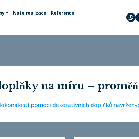
by
Naše realizace
Reference
doplňky na míru – proměň
k dokonalosti pomocí dekorativních doplňků navržený