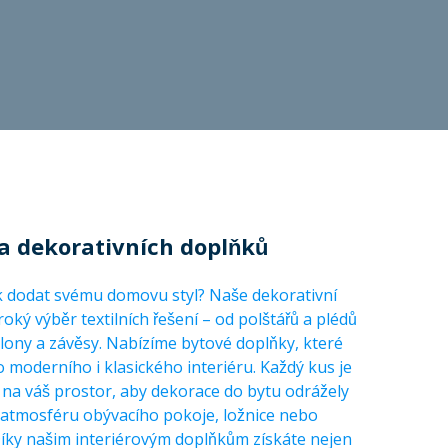
a dekorativních doplňků
k dodat svému domovu styl? Naše dekorativní
roký výběr textilních řešení – od polštářů a plédů
clony a závěsy. Nabízíme bytové doplňky, které
 moderního i klasického interiéru. Každý kus je
na váš prostor, aby dekorace do bytu odrážely
y atmosféru obývacího pokoje, ložnice nebo
íky našim interiérovým doplňkům získáte nejen