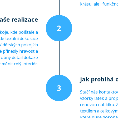
krásu, ale i funkčn
aše realizace
2
oje, kde polštáře a
de textilní dekorace
 V dětských pokojích
 přinesly hravost a
drobný detail dokáže
oměnit celý interiér.
Jak probíhá
3
Stačí nás kontakto
vzorky látek a pro
cenovou nabídku. Za
textilem a celkovým
které bude dokonale