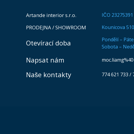
Artande interior s.r.o.
IČO 23275391
PRODEJNA / SHOWROOM
Kounicova 510
Pondělí – Pát
Otevírací doba
Sobota – Nedě
Napsat nám
moc.liamg%40
Naše kontakty
774 621 733
/