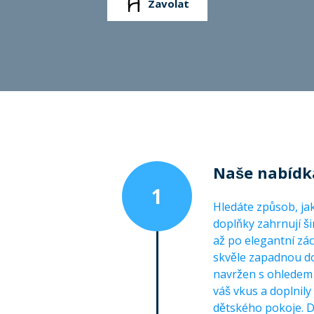
Zavolat
Naše nabídk
1
Hledáte způsob, ja
doplňky zahrnují ši
až po elegantní zá
skvěle zapadnou do
navržen s ohledem 
váš vkus a doplnil
dětského pokoje. D