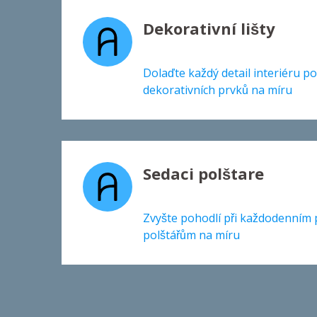
Dekorativní lišty
Dolaďte každý detail interiéru p
dekorativních prvků na míru
Sedaci polštare
Zvyšte pohodlí při každodenním 
polštářům na míru