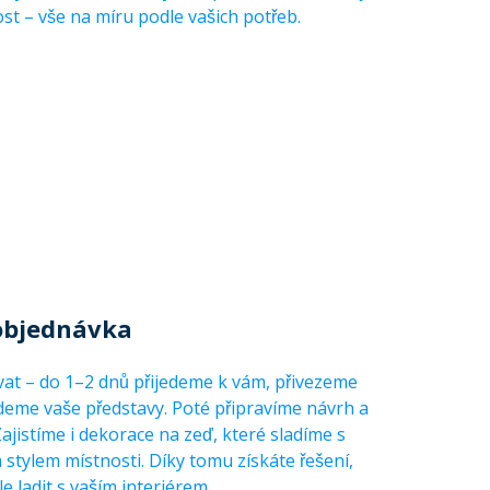
ost – vše na míru podle vašich potřeb.
 objednávka
vat – do 1–2 dnů přijedeme k vám, přivezeme
jdeme vaše představy. Poté připravíme návrh a
jistíme i dekorace na zeď, které sladíme s
 stylem místnosti. Díky tomu získáte řešení,
 ladit s vaším interiérem.