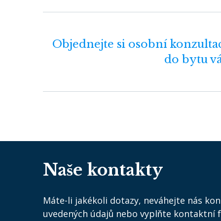
Objednejte si osobní konzulta
do bytu v
Naše kontakty
Máte-li jakékoli dotazy, neváhejte nás ko
uvedených údajů nebo vyplňte kontaktní f