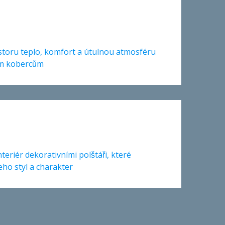
storu teplo, komfort a útulnou atmosféru
ním kobercům
nteriér dekorativními polštáři, které
ho styl a charakter