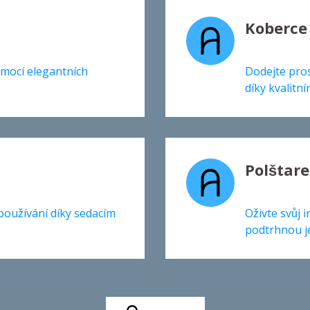
Koberce
omocí elegantních
Dodejte pro
díky kvalit
Polštare
používání díky sedacím
Oživte svůj i
podtrhnou je